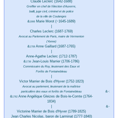
Claude Leclerc (1642-1688)
Greffier en chef de l'élection d'Auxerre,
bailli, juge civil, criminel et de police
de la ville de Coulanges
Echev
&
Marie Morot (~1645-1689)
1666
|
Charles Leclerc (1687-1769)
&
Avocat au Parlement de Paris, maire de Vermenton
(Yonne)
&
Anne Gaillard (1687-1765)
1708
|
Anne-Agathe Leclerc (1712-1787)
&
Jean-Louis Marrier (1706-1786)
1736
Commissaire du Roy, lieutenant des Eaux et
Forêts de Fontainebleau
|
Ja
Victor Marrier de Bois d'Hyver (1752-1823)
Avocat au parlement, lieutenant de la maîtrise
du 
&
Ma
particulière des eaux et forêts de Fontainebleau
~1777
&
Anne Angélique Gleizes de Bois-le-Comte (1764-
1782
1834)
|
&
Hy
~1804
Victorine Marrier de Bois d'Hyver (1789-1825)
Jean Charles Nicolas, baron de Larminat (1777-1840)
Ambr