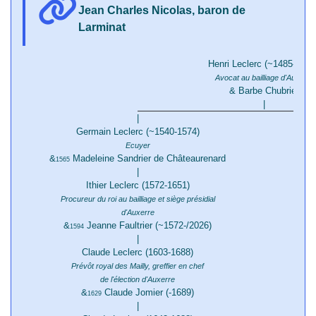
Jean Charles Nicolas, baron de
Larminat
Henri Leclerc (~1485-1561
Avocat au bailliage d'Auxerre
& Barbe Chubrier
|
|
Germain Leclerc (~1540-1574)
Ecuyer
&
Madeleine Sandrier de Châteaurenard
1565
|
Ithier Leclerc (1572-1651)
Procureur du roi au bailliage et siège présidial
d'Auxerre
R
&
Jeanne Faultrier (~1572-/2026)
1594
|
Claude Leclerc (1603-1688)
Prévôt royal des Mailly, greffier en chef
de l'élection d'Auxerre
&
Claude Jomier (-1689)
1629
|