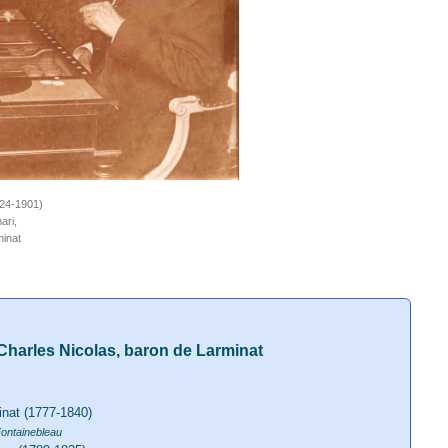
824-1901)
ari,
inat
Charles Nicolas, baron de Larminat
inat (1777-1840)
Fontainebleau