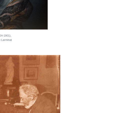
824-1901),
e Larminat