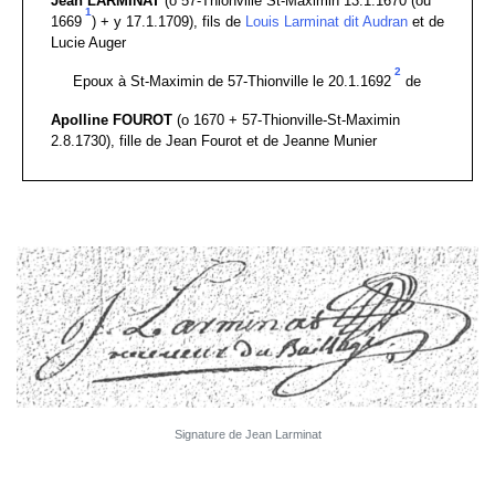
Jean LARMINAT
(o 57-Thionville St-Maximin 13.1.1670 (ou
1
1669
) + y 17.1.1709), fils de
Louis Larminat dit Audran
et de
Lucie Auger
2
Epoux à St-Maximin de 57-Thionville le 20.1.1692
de
Apolline FOUROT
(o 1670 + 57-Thionville-St-Maximin
2.8.1730), fille de Jean Fourot et de Jeanne Munier
Signature de Jean Larminat