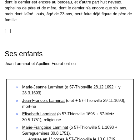
dont le dernier est encore au berceau, et d'autre part huit neveux,
orphelins de père et de mère, dont le dernier n'a encore que six ans,
mais dont l'aîné Louis, âgé de 23 ans, peut faire déjà figure de père de
famille.
[...]
Ses enfants
Jean Larminat et Apolline Fourot ont eu :
Marie-Jeanne Larminat
(o 57-Thionville 28.12.1692 + y
28.3.1693)
Jean-François Larminat
(o et + 57-Thionville 29.11.1693),
mort-né
Elisabeth Larminat
(o 57-Thionville 1695 + 57-Metz
30.5.1751), religieuse
Marie-Françoise Larminat
(o 57-Thionville 5.1.1698 +
Sarreguemines 30.8.1751),
épouse en 1° noces à 57-Thionville le 13.6.1719