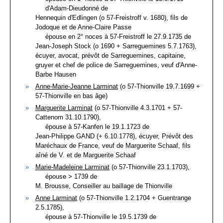
d'Adam-Dieudonné de
Hennequin d'Edlingen (o 57-Freistroff v. 1680), fils de
Jodoque et de Anne-Claire Passe
épouse en 2° noces à 57-Freistroff le 27.9.1735 de
Jean-Joseph Stock (o 1690 + Sarreguemines 5.7.1763),
écuyer, avocat, prévôt de Sarreguemines, capitaine,
gruyer et chef de police de Sarreguemines, veuf d'Anne-
Barbe Hausen
Anne-Marie-Jeanne Larminat
(o 57-Thionville 19.7.1699 +
57-Thionville en bas âge)
Marguerite Larminat
(o 57-Thionville 4.3.1701 + 57-
Cattenom 31.10.1790),
épouse à 57-Kanfen le 19.1.1723 de
Jean-Philippe GAND (+ 6.10.1778), écuyer, Prévôt des
Maréchaux de France, veuf de Marguerite Schaaf, fils
aîné de V. et de Marguerite Schaaf
Marie-Madeleine Larminat
(o 57-Thionville 23.1.1703),
épouse > 1739 de
M. Brousse, Conseiller au baillage de Thionville
Anne Larminat
(o 57-Thionville 1.2.1704 + Guentrange
2.5.1785),
épouse à 57-Thionville le 19.5.1739 de