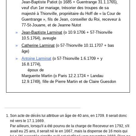
Jean-Baptiste Patiot (o 1685 + Guentrange 31.1.1765),
veuf d'un 1er mariage, trésorier des troupes de sa
majesté à Thionville, propriétaire du Hoff de « la Cour de
Guentrange », fils de Jean, conseiller du Roi, receveur à
77-St-Jouarre, et de Jeanne Nutot
Jean-Baptiste Larminat
(o 10.9.1706 + 57-Thionville
10.5.1764), aveugle
Catherine Larminat
(o 57-Thionville 10.11.1707 + bas
âge)
Antoine Larminat
(o 57-Thionville 1.6.1709 + y
16.8.1774),
époux de
Marguerite Martin (o Paris 12.2.1724 + Landau
12.9.1749), fille de Pierre Martin et de Claire Guesdon
Son acte de décès lui attribue un âge de 40 ans, en 1709. Il serait donc
né vers le 17.1.1669.
Par ailleurs, lorsqu'il a été pourvu de la charge de Receveur en 1792, s'il
avait eu 25 ans, il serait né le en 1667, mais la dispense de 16 mois qui