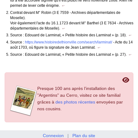
lui a été accordée signifie qu'il est plutôt né vers novembre 1668. Rien ne
permet de lever cette énigme.
↩
Contrat devant M° Robin (3 E 7559 - Archives départementales de
Moselle).
Voir également l'acte du 16.1.1723 devant M° Barthel (3 E 7634 - Archives
départementales de Moselle).
↩
Source : Edouard de Larminat, « Petite histoire des Larminat » (p. 18).
↩
Source :
https://www.histoiredethionville.com/search/larminat/
- Acte du 14
août 1703, où figure la signature de Jean Larminat.
↩
Source : Edouard de Larminat, « Petite histoire des Larminat » (p. 27).
↩
Presque 100 ans après l'installation des
"Argentins" au Cerro, visitez ce site familial
grâces à
des photos récentes
envoyées par
nos cousins.
Connexion
|
Plan du site