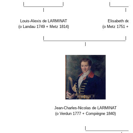
|
|
|
|
|
Louis-Alexis de LARMINAT
Elisabeth de
(o Landau 1749 + Metz 1814)
(o Metz 1751 + M
|
|
|
Jean-Charles-Nicolas de LARMINAT
(o Verdun 1777 + Compiègne 1840)
|