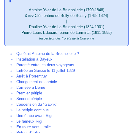
Antoine Yver de La Bruchollerie (1790-1848)
&
Clémentine de Belly de Bussy (1798-1824)
1822
|
Pauline Yver de La Bruchollerie (1824-1901)
Pierre Louis Edouard, baron de Larminat (1811-1895)
Inspecteur des Forêts de la Couronne
Articles
Qui était Antoine de la Bruchollerie ?
Titre
Installation à Bayeux
Parenté entre les deux voyageurs
Entrée en Suisse le 11 juillet 1829
Arrêt à Porrentruy
Changement de carriole
L'arrivée à Berne
Premier périple
Second périple
L'ascension du "Gabrix"
Le périple continue
Une étape avant Rigi
Le fameux Rigi
En route vers l’Italie
Retour d'Italie